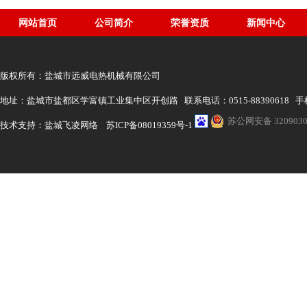
网站首页
公司简介
荣誉资质
新闻中心
版权所有：盐城市远威电热机械有限公司
地址：盐城市盐都区学富镇工业集中区开创路 联系电话：0515-88390618 手机：1
苏公网安备 3209030
技术支持：
盐城飞凌网络
苏ICP备08019359号-1