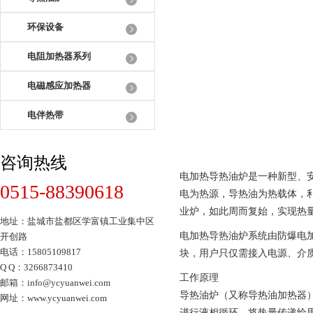
环保设备
电阻加热器系列
电磁感应加热器
电伴热带
咨询热线
电加热导热油炉是一种新型、
0515-88390618
电为热源，导热油为热载体，利
业炉，如此周而复始，实现热
地址：盐城市盐都区学富镇工业集中区
电加热导热油炉系统由防爆电
开创路
电话：15805109817
块，用户只仅需接入电源、介
Q Q：3266873410
工作原理
邮箱：info@ycyuanwei.com
导热油炉（又称导热油加热器
网址：www.ycyuanwei.com
进行液相循环，将热量传递给